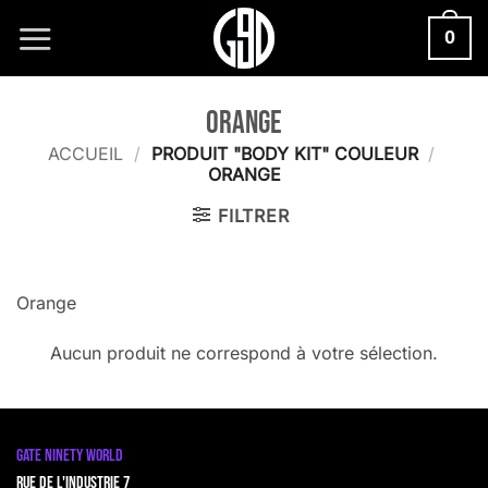
Passer
0
au
contenu
Orange
ACCUEIL
/
PRODUIT "BODY KIT" COULEUR
/
ORANGE
FILTRER
Orange
Aucun produit ne correspond à votre sélection.
GATE NINETY WORLD
Rue de l'Industrie 7