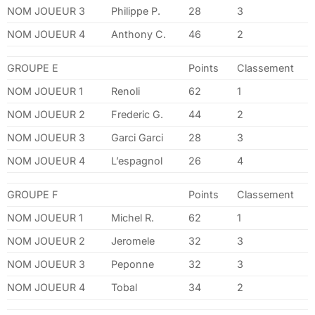
NOM JOUEUR 3
Philippe P.
28
3
NOM JOUEUR 4
Anthony C.
46
2
GROUPE E
Points
Classement
NOM JOUEUR 1
Renoli
62
1
NOM JOUEUR 2
Frederic G.
44
2
NOM JOUEUR 3
Garci Garci
28
3
NOM JOUEUR 4
L’espagnol
26
4
GROUPE F
Points
Classement
NOM JOUEUR 1
Michel R.
62
1
NOM JOUEUR 2
Jeromele
32
3
NOM JOUEUR 3
Peponne
32
3
NOM JOUEUR 4
Tobal
34
2