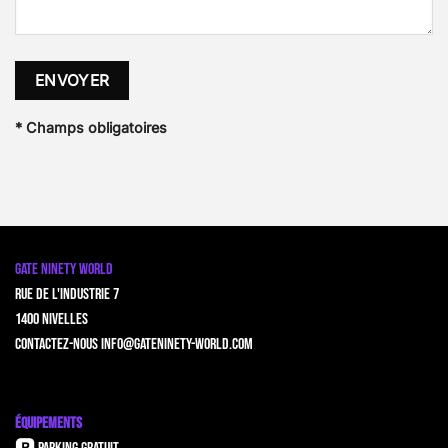
Please
Please
leave
leave
this
this
* Champs obligatoires
field
field
empty.
empty.
GATE NINETY WORLD
Rue de l'Industrie 7
1400 Nivelles
Contactez-nous
info@gateninety-world.com
ÉQUIPEMENTS