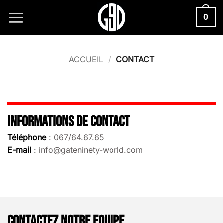
Passer
0
au
contenu
ACCUEIL
/
CONTACT
INFORMATIONS DE CONTACT
Téléphone
:
067/64.67.65
E-mail
:
info@gateninety-world.com
CONTACTEZ NOTRE EQUIPE